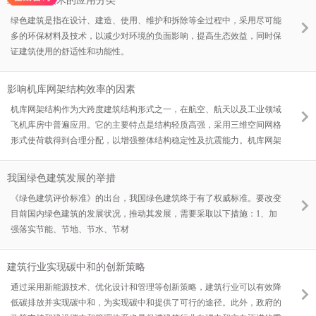
绿色建筑技术的应用分类
绿色建筑是指在设计、建造、使用、维护和拆除等全过程中，采用尽可能
多的环保材料及技术，以减少对环境的负面影响，提高生态效益，同时保
证建筑使用的舒适性和功能性。
影响机库网架结构效率的因素
机库网架结构作为大跨度建筑结构形式之一，在航空、航天以及工业领域
飞机库房中普遍应用。它的主要特点是结构轻质高强，采用三维空间网格
形式使荷载得到合理分配，以增强整体结构稳定性及抗震能力。机库网架
结构是由钢材或者铝合金等高强度材料与节点设计相配合的网架结构，能
够有效地抵御风荷载和雪荷载等自然因素的作用
我国绿色建筑发展的举措
《绿色建筑评价标准》的出台，我国绿色建筑终于有了权威标准。要改变
目前国内绿色建筑的发展状况，推动其发展，需要采取以下措施：1、加
强落实节能、节地、节水、节材
建筑行业实现碳中和的创新策略
通过采用新能源技术、优化设计和管理等创新策略，建筑行业可以有效降
低碳排放并实现碳中和，为实现碳中和提供了可行的途径。此外，政府的