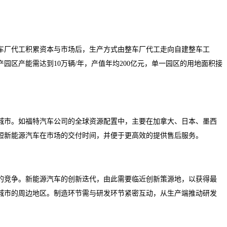
车厂代工积累资本与市场后，生产方式由整车厂代工走向自建整车工
区产能需达到10万辆/年，产值年均200亿元，单一园区的用地面积接
城市。如福特汽车公司的全球资源配置中，主要在加拿大、日本、墨西
短新能源汽车在市场的交付时间，并便于更高效的提供售后服务。
的竞争。新能源汽车的创新迭代，由此需要临近创新策源地，以获得最
城市的周边地区。制造环节需与研发环节紧密互动，从生产端推动研发