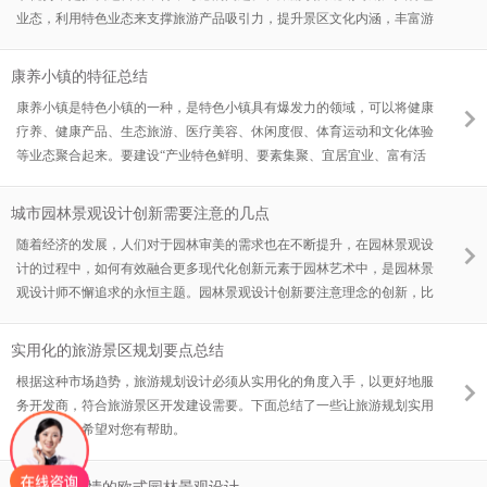
业态，利用特色业态来支撑旅游产品吸引力，提升景区文化内涵，丰富游
客体验，成为旅游项目规划的制胜关键。
康养小镇的特征总结
康养小镇是特色小镇的一种，是特色小镇具有爆发力的领域，可以将健康
疗养、健康产品、生态旅游、医疗美容、休闲度假、体育运动和文化体验
等业态聚合起来。要建设“产业特色鲜明、要素集聚、宜居宜业、富有活
力的特色小镇。”所以康养是特色小镇未来建设中很重要的主题，可以实
现和健康相关的大量消费的聚集。那么，康养小镇具体有什么特征呢？
城市园林景观设计创新需要注意的几点
随着经济的发展，人们对于园林审美的需求也在不断提升，在园林景观设
计的过程中，如何有效融合更多现代化创新元素于园林艺术中，是园林景
观设计师不懈追求的永恒主题。园林景观设计创新要注意理念的创新，比
如生态园林的设计、低碳型园林的设计等等。城市园林景观设计，不但要
考虑美观和观赏性，还要考虑城市发展中的人文要求，注意生态观、人文
实用化的旅游景区规划要点总结
观的要求。
根据这种市场趋势，旅游规划设计必须从实用化的角度入手，以更好地服
务开发商，符合旅游景区开发建设需要。下面总结了一些让旅游规划实用
化的要点，希望对您有帮助。