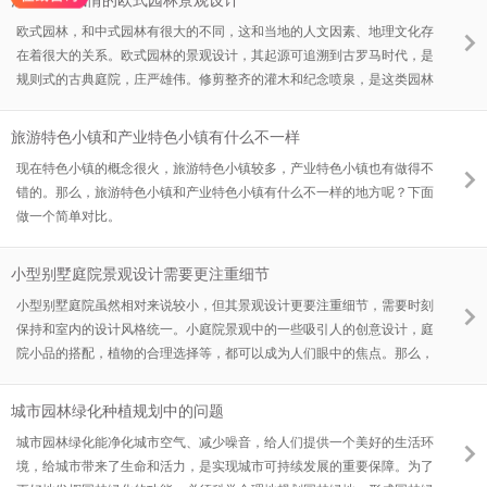
浅谈水景风情的欧式园林景观设计
欧式园林，和中式园林有很大的不同，这和当地的人文因素、地理文化存
在着很大的关系。欧式园林的景观设计，其起源可追溯到古罗马时代，是
规则式的古典庭院，庄严雄伟。修剪整齐的灌木和纪念喷泉，是这类园林
景观的主要元素。另外还有足够空间来建造一些装饰物，如日晷、供小鸟
戏水的柱盆、花草容器等。那么，欧式园林景观设计具体有哪些特点呢？
旅游特色小镇和产业特色小镇有什么不一样
现在特色小镇的概念很火，旅游特色小镇较多，产业特色小镇也有做得不
错的。那么，旅游特色小镇和产业特色小镇有什么不一样的地方呢？下面
做一个简单对比。
小型别墅庭院景观设计需要更注重细节
小型别墅庭院虽然相对来说较小，但其景观设计更要注重细节，需要时刻
保持和室内的设计风格统一。小庭院景观中的一些吸引人的创意设计，庭
院小品的搭配，植物的合理选择等，都可以成为人们眼中的焦点。那么，
小型别墅庭院景观设计需要注重哪些细节呢？
城市园林绿化种植规划中的问题
城市园林绿化能净化城市空气、减少噪音，给人们提供一个美好的生活环
境，给城市带来了生命和活力，是实现城市可持续发展的重要保障。为了